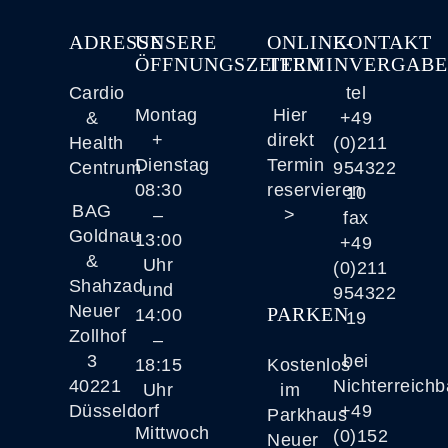
ADRESSE
UNSERE
ONLINE-
KONTAKT
ÖFFNUNGSZEITEN
TERMINVERGAB
Cardio
tel
Montag
Hier
&
+49
+
direkt
Health
(0)211
Dienstag
Termin
Centrum
954322
08:30
reservieren
10
BAG
–
>
fax
Goldnau
13:00
+49
&
Uhr
(0)211
Shahzad
und
954322
Neuer
PARKEN
14:00
19
Zollhof
–
3
bei
18:15
Kostenlos
40221
Nichterreichb
Uhr
im
Düsseldorf
+49
Parkhaus
Mittwoch
(0)152
Neuer