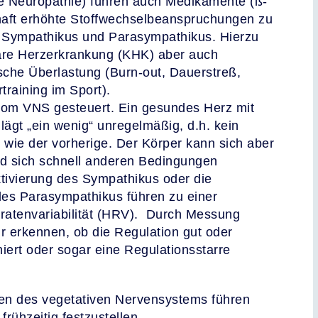
e Neuropathie) führen auch Medikamente (ß-
haft erhöhte Stoffwechselbeanspruchungen zu
 Sympathikus und Parasympathikus. Hierzu
nare Herzerkrankung (KHK) aber auch
sche Überlastung (Burn-out, Dauerstreß,
rtraining im Sport).
 vom VNS gesteuert. Ein gesundes Herz mit
ägt „ein wenig“ unregelmäßig, d.h. kein
g wie der vorherige. Der Körper kann sich aber
nd sich schnell anderen Bedingungen
tivierung des Sympathikus oder die
 des Parasympathikus führen zu einer
ratenvariabilität (HRV). Durch Messung
 erkennen, ob die Regulation gut oder
niert oder sogar eine Regulationsstarre
en des vegetativen Nervensystems führen
frühzeitig festzustellen.