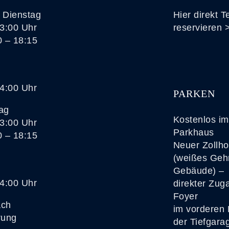
 Dienstag
Hier direkt T
13:00 Uhr
reservieren 
0 – 18:15
14:00 Uhr
PARKEN
ag
Kostenlos im
13:00 Uhr
Parkhaus
0 – 18:15
Neuer Zollho
(weißes Geh
Gebäude) –
14:00 Uhr
direkter Zu
Foyer
ach
im vorderen 
rung
der Tiefgara