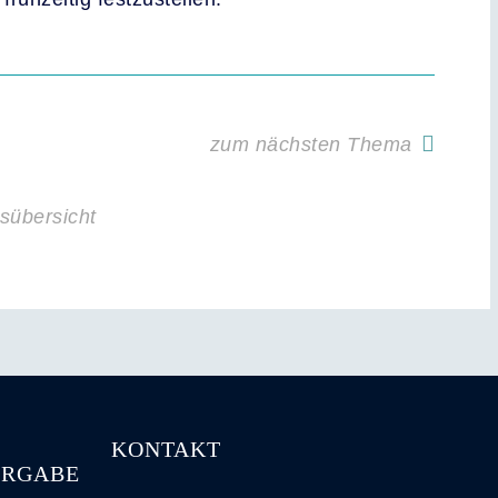
zum nächsten Thema
sübersicht
KONTAKT
ERGABE