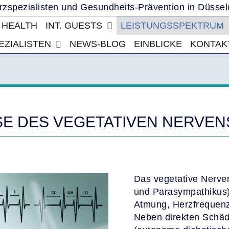
 HEALTH
INT. GUESTS
LEISTUNGSSPEKTRUM
EZIALISTEN
NEWS-BLOG
EINBLICKE
KONTAKT
SE DES VEGETATIVEN NERVE
Das vegetative Nerv
und Parasympathikus) 
Atmung, Herzfrequen
Neben direkten Schä