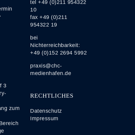
tel
+49 (0)211 954322
ermin
10
>
fax +49 (0)211
954322 19
bei
Nichterreichbarkeit:
+49 (0)152 2694 5992
praxis@chc-
medienhafen.de
f 3
ry-
RECHTLICHES
gang zum
Datenschutz
Impressum
Bereich
ge