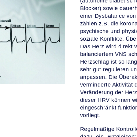
(autonome diabetisch
Blocker) sowie dauer
einer Dysbalance von
zählen z.B. die koro
psychische und physi
soziale Konflikte, Übe
Das Herz wird direkt
balanciertem VNS schl
Herzschlag ist so lan
sehr gut regulieren u
anpassen. Die Überak
verminderte Aktivität
Veränderung der Herz
dieser HRV können wir
eingeschränkt funktio
vorliegt.
Regelmäßige Kontroll
dazu, ein „Entgleisen“ 