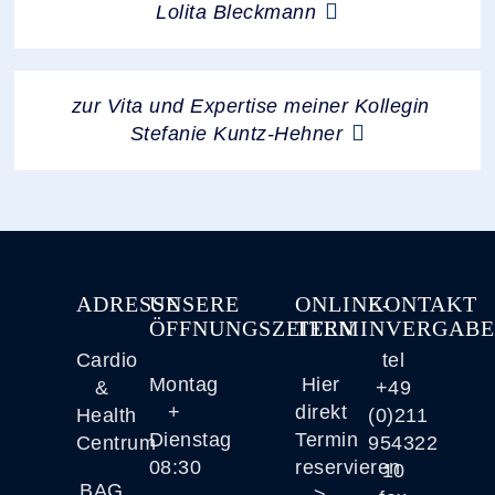
Lolita Bleckmann
zur Vita und Expertise meiner Kollegin
Stefanie Kuntz-Hehner
ADRESSE
UNSERE
ONLINE-
KONTAKT
ÖFFNUNGSZEITEN
TERMINVERGAB
Cardio
tel
Montag
Hier
&
+49
+
direkt
Health
(0)211
Dienstag
Termin
Centrum
954322
08:30
reservieren
10
BAG