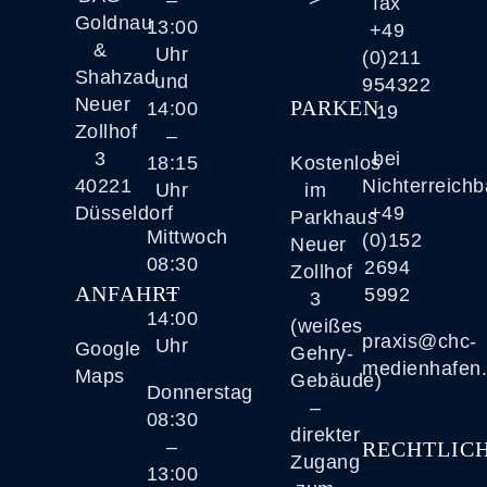
–
>
fax
Goldnau
13:00
+49
&
Uhr
(0)211
Shahzad
und
954322
Neuer
PARKEN
14:00
19
Zollhof
–
3
bei
18:15
Kostenlos
40221
Nichterreichb
Uhr
im
Düsseldorf
+49
Parkhaus
Mittwoch
(0)152
Neuer
08:30
2694
Zollhof
–
ANFAHRT
5992
3
14:00
(weißes
praxis@chc-
Uhr
Google
Gehry-
medienhafen
Maps
Gebäude)
Donnerstag
–
08:30
direkter
–
RECHTLIC
Zugang
13:00