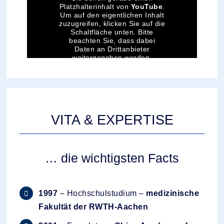
Platzhalterinhalt von
YouTube
.
Um auf den eigentlichen Inhalt
zuzugreifen, klicken Sie auf die
Schaltfläche unten. Bitte
beachten Sie, dass dabei
Daten an Drittanbieter
weitergegeben werden.
Mehr Informationen
Inhalt entsperren
Erforderlichen Service
VITA & EXPERTISE
akzeptieren und Inhalte
entsperren
… die wichtigsten Facts
1997
– Hochschulstudium –
medizinische
Fakultät der RWTH-Aachen