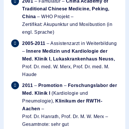
2001
– Famulatur –
China Academy of
Traditional Chinese Medicine, Peking,
China
– WHO Projekt –
Zertifikat: Akupunktur und Moxibustion (in
engl. Sprache)
2005-2011
– Assistenzarzt in Weiterbildung
–
Innere Medizin und Kardiologie der
Med. Klinik I, Lukaskrankenhaus Neuss,
Prof. Dr. med. W. Merx, Prof. Dr. med. M.
Haude
2011
–
Promotion
–
Forschungslabor der
Med. Klinik I
(Kardiologie und
Pneumologie),
Klinikum der RWTH-
Aachen
–
Prof. Dr. Hanrath, Prof. Dr. M. W. Merx –
Gesamtnote: sehr gut